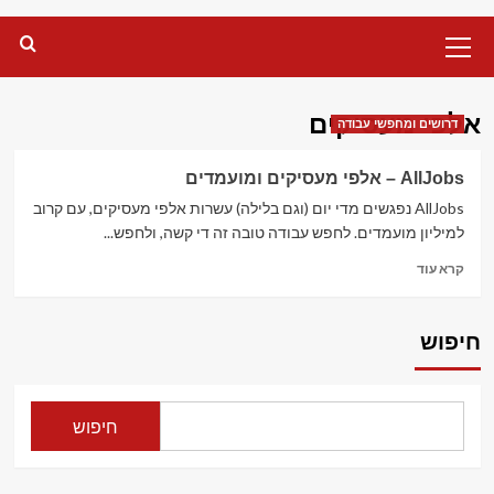
Primary
Menu
אלפי מעסיקים
דרושים ומחפשי עבודה
AllJobs – אלפי מעסיקים ומועמדים
AllJobs נפגשים מדי יום (וגם בלילה) עשרות אלפי מעסיקים, עם קרוב
למיליון מועמדים. לחפש עבודה טובה זה די קשה, ולחפש...
Read
קרא עוד
more
about
AllJobs
חיפוש
–
אלפי
מעסיקים
ומועמדים
חיפוש