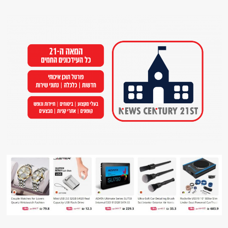
Ski
t
conten