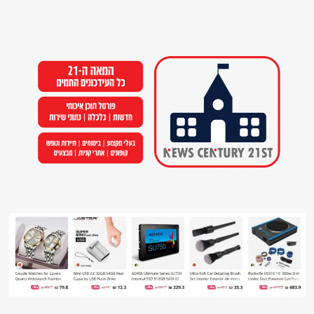
Ski
t
conten