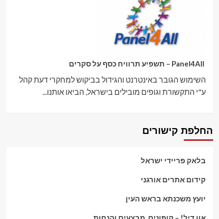
Panel4All – תשפיע תרוויח כסף על סקרים
השימוש הגובר באינטרנט והגידול בביקוש למחקרי דעת קהל
ע"י התקשורת וגופים מובילים בישראל, הביאו אותנו...
החלפת קישורים
בלאק פריידי ישראל
קידום אתרים אורגני
יועץ משכנתא בראש העין
אוו דיל! – קופונים, מבצעים והנחות