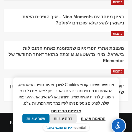
כתבות
ראיון מיוחד עם Nino Moments – איך הופכים הצעת
נישואין לרגע שלא שוכחים לעולם?
כתבות
מעצבת אתרי הפרימיום שמסומנת כאחת המובילות
בישראל: מירי מ־M.MEDIA זכתה בתואר "אתר החודש" של
Elementor
כתבות
אנו משתמשים בקובצי Cookies לצורך שיפור חוויית המשתמש,
יועץ עסקי וליווי פיננסי – הדרך לצמיחה כלכלית וניהול נכון
התאמת תכנים וניתוח ביצועים באתר. ניתן לאשר את כל סוגי
של העסק
העוגיות, לדחות עוגיות שאינן חיוניות, או להתאים את ההעדפות
שלך. לפרטים נוספים ניתן לעיין במדיניות הפרטיות שלנו.
מדיניות הפרטיות
התאמה אישית
דחה עוגיות
אשר עוגיות
© כל הזכויות שמורות חדשות המאה ה-21
|
by
Edigital.co.il
edigital -
קידום אורגני בגוגל
אלימלך דיגיטל.