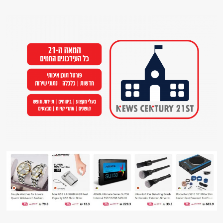
Ski
t
conten