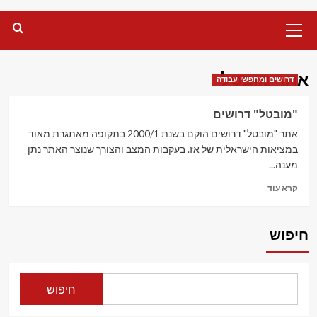
Primary
Menu
אתר מובטל
דרושים ומחפשי עבודה
"מובטל" דרושים
אתר "מובטל" דרושים הוקם בשנת 2000/1 בתקופה מאתגרת מאוד
במציאות הישראלית של אז. בעקבות המצב והצורך שנוצר האתר נתן
מענה...
Read
קרא עוד
more
about
"מובטל"
חיפוש
דרושים
חיפוש