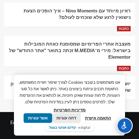
ראיון מיוחד עם Nino Moments – איך הופכים הצעת
נישואין לרגע שלא שוכחים לעולם?
כתבות
מעצבת אתרי הפרימיום שמסומנת כאחת המובילות
בישראל: מירי מ־M.MEDIA זכתה בתואר "אתר החודש" של
Elementor
כתבות
אנו משתמשים בקובצי Cookies לצורך שיפור חוויית המשתמש,
יועץ עסקי וליווי פיננסי – הדרך לצמיחה כלכלית וניהול נכון
התאמת תכנים וניתוח ביצועים באתר. ניתן לאשר את כל סוגי
של העסק
העוגיות, לדחות עוגיות שאינן חיוניות, או להתאים את ההעדפות
שלך. לפרטים נוספים ניתן לעיין במדיניות הפרטיות שלנו.
מדיניות הפרטיות
התאמה אישית
דחה עוגיות
אשר עוגיות
© כל הזכויות שמורות חדשות המאה ה-21
|
by
Edigital.co.il
edigital -
קידום אורגני בגוגל
אלימלך דיגיטל.