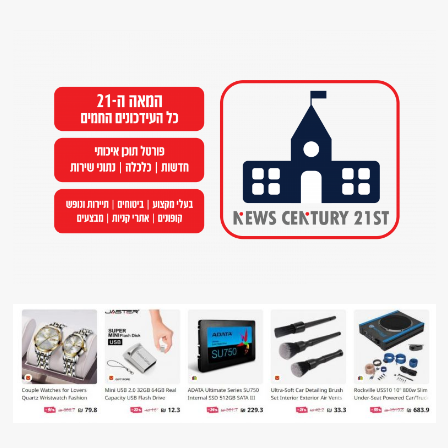
Ski
t
conten