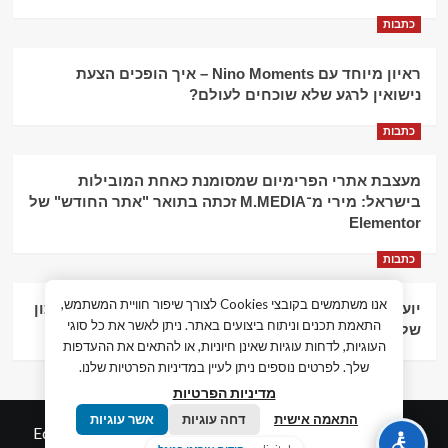
כתבות
ראיון מיוחד עם Nino Moments – איך הופכים הצעת
נישואין לרגע שלא שוכחים לעולם?
כתבות
מעצבת אתרי הפרימיום שמסומנת כאחת המובילות
בישראל: מירי מ־M.MEDIA זכתה בתואר "אתר החודש" של
Elementor
כתבות
אנו משתמשים בקובצי Cookies לצורך שיפור חוויית המשתמש,
יועץ עסקי וליווי פיננסי – הדרך לצמיחה כלכלית וניהול נכון
התאמת תכנים וניתוח ביצועים באתר. ניתן לאשר את כל סוגי
של העסק
העוגיות, לדחות עוגיות שאינן חיוניות, או להתאים את ההעדפות
שלך. לפרטים נוספים ניתן לעיין במדיניות הפרטיות שלנו.
מדיניות הפרטיות
התאמה אישית
דחה עוגיות
אשר עוגיות
© כל הזכויות שמורות חדשות המאה ה-21
|
by
Edigital.co.il