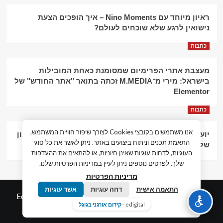
ראיון מיוחד עם Nino Moments – איך הופכים הצעת
נישואין לרגע שלא שוכחים לעולם?
כתבות
מעצבת אתרי הפרימיום שמסומנת כאחת המובילות
בישראל: מירי מ־M.MEDIA זכתה בתואר "אתר החודש" של
Elementor
כתבות
אנו משתמשים בקובצי Cookies לצורך שיפור חוויית המשתמש,
יועץ עסקי וליווי פיננסי – הדרך לצמיחה כלכלית וניהול נכון
התאמת תכנים וניתוח ביצועים באתר. ניתן לאשר את כל סוגי
של העסק
העוגיות, לדחות עוגיות שאינן חיוניות, או להתאים את ההעדפות
שלך. לפרטים נוספים ניתן לעיין במדיניות הפרטיות שלנו.
מדיניות הפרטיות
התאמה אישית
דחה עוגיות
אשר עוגיות
© כל הזכויות שמורות חדשות המאה ה-21
|
by
Edigital.co.il
edigital -
קידום אורגני בגוגל
אלימלך דיגיטל.