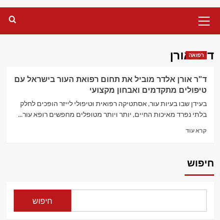
Primary
Menu
ד"ר אורן
רפואה
ד"ר אורן אלדר מוביל את תחום רפואת העור בישראל עם
טיפולים מתקדמים ואבחון מקצועי
בעידן שבו בעיות עור, אסתטיקה רפואית וטיפולי לייזר הופכים לחלק
בלתי נפרד מאיכות החיים, יותר ויותר מטופלים מחפשים רופא עור...
Read
קרא עוד
more
about
ד"ר
חיפוש
אורן
אלדר
מוביל
את
חיפוש
תחום
רפואת