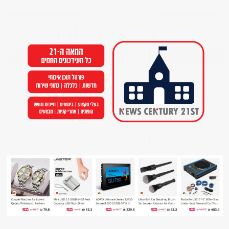
Ski
t
conten