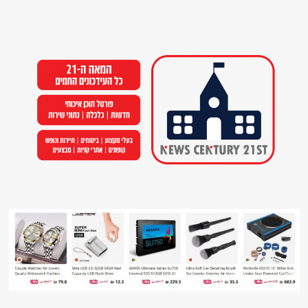
Ski
t
conten