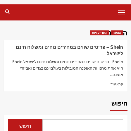
Primary
Menu
האופנה
אופנה
אתרי קניות
SheIn – פריטים שווים במחירים נוחים ומשלוח חינם
לישראל
SheIn - פריטים שווים במחירים נוחים ומשלוח חינם לישראל Shein
היא אחת מחנויות האופנה המובילות בעולם עם בגדים ואביזרי
אופנה...
Read
קרא עוד
more
about
SheIn
חיפוש
–
פריטים
שווים
במחירים
חיפוש
נוחים