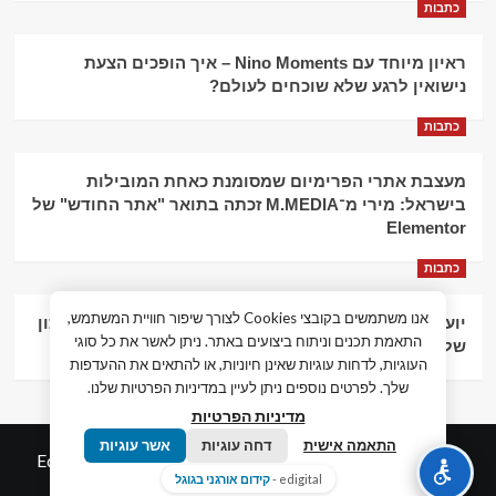
כתבות
ראיון מיוחד עם Nino Moments – איך הופכים הצעת
נישואין לרגע שלא שוכחים לעולם?
כתבות
מעצבת אתרי הפרימיום שמסומנת כאחת המובילות
בישראל: מירי מ־M.MEDIA זכתה בתואר "אתר החודש" של
Elementor
כתבות
אנו משתמשים בקובצי Cookies לצורך שיפור חוויית המשתמש,
יועץ עסקי וליווי פיננסי – הדרך לצמיחה כלכלית וניהול נכון
התאמת תכנים וניתוח ביצועים באתר. ניתן לאשר את כל סוגי
של העסק
העוגיות, לדחות עוגיות שאינן חיוניות, או להתאים את ההעדפות
שלך. לפרטים נוספים ניתן לעיין במדיניות הפרטיות שלנו.
מדיניות הפרטיות
התאמה אישית
דחה עוגיות
אשר עוגיות
© כל הזכויות שמורות חדשות המאה ה-21
|
by
Edigital.co.il
edigital -
קידום אורגני בגוגל
אלימלך דיגיטל.