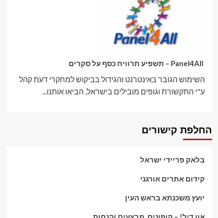
Panel4All – תשפיע תרוויח כסף על סקרים
השימוש הגובר באינטרנט והגידול בביקוש למחקרי דעת קהל
ע"י התקשורת וגופים מובילים בישראל, הביאו אותנו...
החלפת קישורים
בלאק פריידי ישראל
קידום אתרים אורגני
יועץ משכנתא בראש העין
אוו דיל! – קופונים, מבצעים והנחות