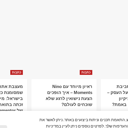
כתבות
כתבות
סביבת
ראיון מיוחד עם Nino
מעצבת אתרי
ל העסק –
Moments – איך הופכים
שמסומנת כא
קיון
הצעת נישואין לרגע שלא
 באמת?
שוכחים לעולם?
זכתה בתואר
של Elementor
פור חוויית המשתמש, התאמת תכנים וניתוח ביצועים באתר. ניתן לאשר את
ההעדפות שלך. לפרטים נוספים ניתן לעיין במדיניות