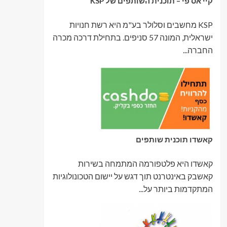
קיי אס פי – תוכנית השותפים של KSP
KSP מחשבים וסלולר בע"מ היא רשת חנויות
ישראלית, המונה 57 סניפים. בתחילת דרכה מכרה
החברה...
קאשדו תוכנית שותפים
קאשדו היא פלטפורמה המתמחה בשירות
קאשבק באינטרנט תוך דגש על יישום הטכונולוגיות
המתקדמות ביותר על...