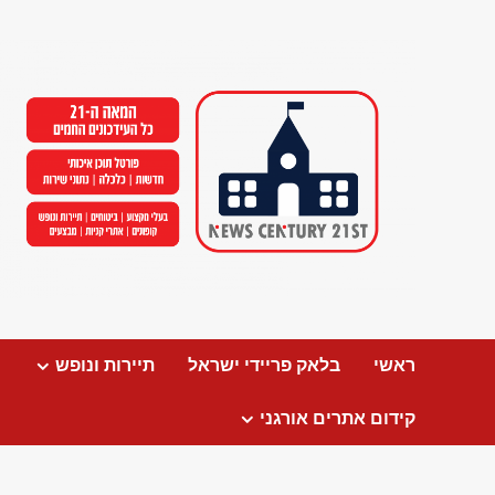
Ski
t
conten
ראשי
בלאק פריידי ישראל
תיירות ונופש
קידום אתרים אורגני