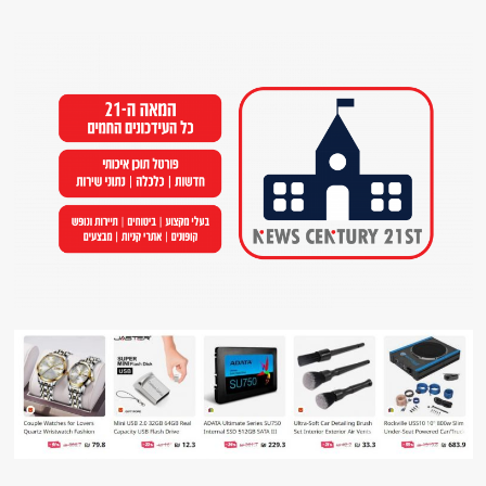
Ski
t
conten