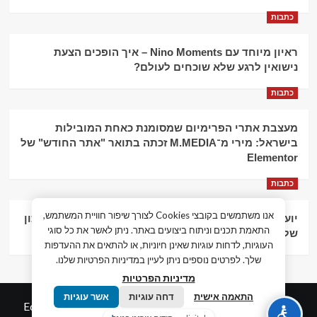
כתבות
ראיון מיוחד עם Nino Moments – איך הופכים הצעת
נישואין לרגע שלא שוכחים לעולם?
כתבות
מעצבת אתרי הפרימיום שמסומנת כאחת המובילות
בישראל: מירי מ־M.MEDIA זכתה בתואר "אתר החודש" של
Elementor
כתבות
אנו משתמשים בקובצי Cookies לצורך שיפור חוויית המשתמש,
יועץ עסקי וליווי פיננסי – הדרך לצמיחה כלכלית וניהול נכון
התאמת תכנים וניתוח ביצועים באתר. ניתן לאשר את כל סוגי
של העסק
העוגיות, לדחות עוגיות שאינן חיוניות, או להתאים את ההעדפות
שלך. לפרטים נוספים ניתן לעיין במדיניות הפרטיות שלנו.
מדיניות הפרטיות
התאמה אישית
דחה עוגיות
אשר עוגיות
© כל הזכויות שמורות חדשות המאה ה-21
|
by
Edigital.co.il