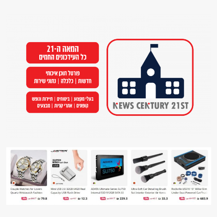
Ski
t
conten