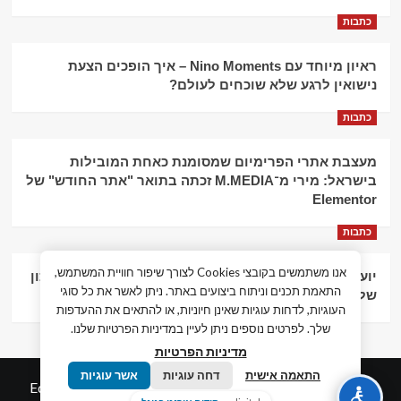
כתבות
ראיון מיוחד עם Nino Moments – איך הופכים הצעת
נישואין לרגע שלא שוכחים לעולם?
כתבות
מעצבת אתרי הפרימיום שמסומנת כאחת המובילות
בישראל: מירי מ־M.MEDIA זכתה בתואר "אתר החודש" של
Elementor
כתבות
אנו משתמשים בקובצי Cookies לצורך שיפור חוויית המשתמש,
יועץ עסקי וליווי פיננסי – הדרך לצמיחה כלכלית וניהול נכון
התאמת תכנים וניתוח ביצועים באתר. ניתן לאשר את כל סוגי
של העסק
העוגיות, לדחות עוגיות שאינן חיוניות, או להתאים את ההעדפות
שלך. לפרטים נוספים ניתן לעיין במדיניות הפרטיות שלנו.
מדיניות הפרטיות
התאמה אישית
דחה עוגיות
אשר עוגיות
© כל הזכויות שמורות חדשות המאה ה-21
|
by
Edigital.co.il