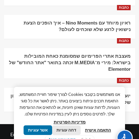
כתבות
ראיון מיוחד עם Nino Moments – איך הופכים הצעת
נישואין לרגע שלא שוכחים לעולם?
כתבות
מעצבת אתרי הפרימיום שמסומנת כאחת המובילות
בישראל: מירי מ־M.MEDIA זכתה בתואר "אתר החודש" של
Elementor
כתבות
אנו משתמשים בקובצי Cookies לצורך שיפור חוויית המשתמש,
יועץ עסקי וליווי פיננסי – הדרך לצמיחה כלכלית וניהול נכון
התאמת תכנים וניתוח ביצועים באתר. ניתן לאשר את כל סוגי
של העסק
העוגיות, לדחות עוגיות שאינן חיוניות, או להתאים את ההעדפות
שלך. לפרטים נוספים ניתן לעיין במדיניות הפרטיות שלנו.
מדיניות הפרטיות
התאמה אישית
דחה עוגיות
אשר עוגיות
© כל הזכויות שמורות חדשות המאה ה-21
|
by
Edigital.co.il