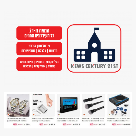
Ski
t
conten