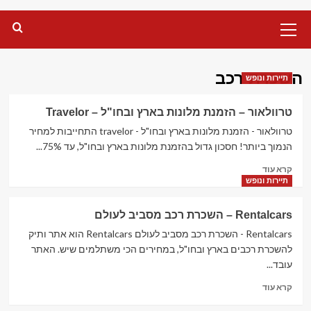
Primary
Menu
השכרת רכב
תיירות ונופש
טרוולאור – הזמנת מלונות בארץ ובחו"ל – Travelor
טרוולאור - הזמנת מלונות בארץ ובחו"ל - travelor התחייבות למחיר
הנמוך ביותר! חסכון גדול בהזמנת מלונות בארץ ובחו"ל, עד 75%...
Read
קרא עוד
more
תיירות ונופש
about
טרוולאור
Rentalcars – השכרת רכב מסביב לעולם
–
הזמנת
Rentalcars - השכרת רכב מסביב לעולם Rentalcars הוא אתר ותיק
מלונות
להשכרת רכבים בארץ ובחו"ל, במחירים הכי משתלמים שיש. האתר
בארץ
עובד...
ובחו"ל
Read
–
קרא עוד
more
Travelor