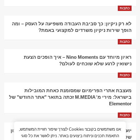
כתבות
לא רק ניקיון: כך סביבת העבודה משפיעה על העסק – ומה
הופך שירות ניקיון משרדים למקצועי באמת?
כתבות
ראיון מיוחד עם Nino Moments – איך הופכים הצעת
נישואין לרגע שלא שוכחים לעולם?
כתבות
מעצבת אתרי הפרימיום שמסומנת כאחת המובילות
בישראל: מירי מ־M.MEDIA זכתה בתואר "אתר החודש" של
Elementor
כתבות
אנו משתמשים בקובצי Cookies לצורך שיפור חוויית המשתמש,
יועץ עסקי וליווי פיננסי – הדרך לצמיחה כלכלית וניהול נכון
התאמת תכנים וניתוח ביצועים באתר. ניתן לאשר את כל סוגי
של העסק