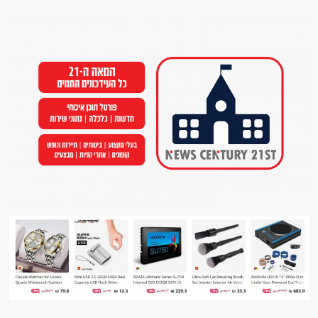
Ski
t
conten