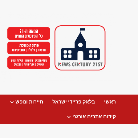
Ski
t
conten
ראשי
בלאק פריידי ישראל
תיירות ונופש
קידום אתרים אורגני