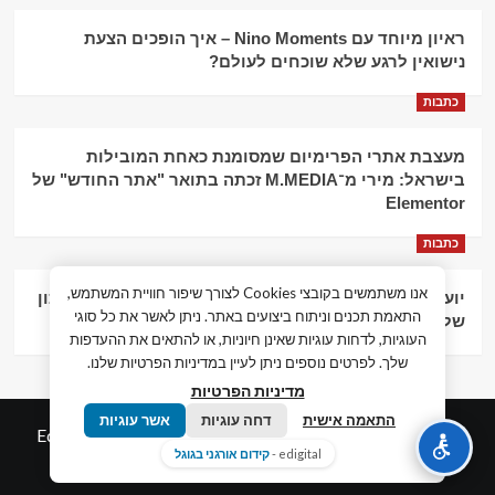
ראיון מיוחד עם Nino Moments – איך הופכים הצעת
נישואין לרגע שלא שוכחים לעולם?
כתבות
מעצבת אתרי הפרימיום שמסומנת כאחת המובילות
בישראל: מירי מ־M.MEDIA זכתה בתואר "אתר החודש" של
Elementor
כתבות
אנו משתמשים בקובצי Cookies לצורך שיפור חוויית המשתמש,
יועץ עסקי וליווי פיננסי – הדרך לצמיחה כלכלית וניהול נכון
התאמת תכנים וניתוח ביצועים באתר. ניתן לאשר את כל סוגי
של העסק
העוגיות, לדחות עוגיות שאינן חיוניות, או להתאים את ההעדפות
שלך. לפרטים נוספים ניתן לעיין במדיניות הפרטיות שלנו.
מדיניות הפרטיות
התאמה אישית
דחה עוגיות
אשר עוגיות
© כל הזכויות שמורות חדשות המאה ה-21
|
by
Edigital.co.il
edigital -
קידום אורגני בגוגל
אלימלך דיגיטל.