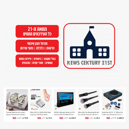
Ski
t
conten