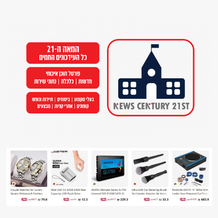
Ski
t
conten