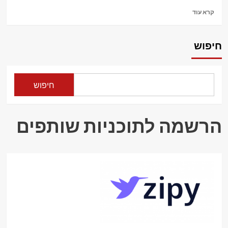
וחופשות
Read
קרא עוד
more
about
Guliver
חיפוש
–
גוליבר
–
ענק
חיפוש
התיירות
באינטרנט
הרשמה לתוכניות שותפים