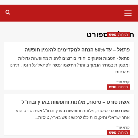
Primary
Menu
חבילות ספורט
תיירות ונופש
פתאל – עד 50% הנחה למקדימים להזמין חופשה
פתאל - הטבות ופינוקים יחודיים רוצים ליהנות מחופשות גדולות
ומפנקות במחיר הנמוך ביותר? הירשמו עכשיו לפתאל על הזמן, ותיהנו
מהנחות...
Read
קרא עוד
more
תיירות ונופש
about
פתאל
אשת טורס – טיסות, מלונות וחופשות בארץ ובחו"ל
–
עד
אשת טורס - טיסות, מלונות וחופשות בארץ ובחו"ל אשת טורס הוא
50%
אתר ישראלי ותיק, בו תוכלו לרכוש נופש בארץ, טיסות...
הנחה
Read
קרא עוד
למקדימים
more
תיירות ונופש
להזמין