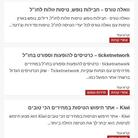
about
חופשה
אשת
וואלה טורס – חבילות נופש, טיסות זולות לחו"ל
טורס
–
וואלה טורס - חבילות נופש, טיסות זולות לחו"ל, דילים, נופש בארץ
טיסות,
טיסות עם וואלה טורס לכל יעדי הטיסה לחו"ל, טיסות סדירות וצ'רטר...
מלונות
Read
קרא עוד
וחופשות
more
אתרי קניות
בארץ
about
ובחו"ל
וואלה
ticketnetwork – כרטיסים להופעות וספורט בחו"ל
טורס
–
ticketnetwork - כרטיסים להופעות וספורט בחו"ל במחירים
חבילות
מדהימים עם הנחות ענקיות. Ticketnetwork - שוק הכרטיסים הגדול
נופש,
ברשת! אתר הפועל כמו...
טיסות
Read
זולות
קרא עוד
more
לחו"ל
אתרי קניות
תיירות ונופש
about
ticketnetwork
Kiwi – אתר חיפוש הטיסות במחירים הכי טובים
–
כרטיסים
Kiwi - אתר חיפוש הטיסות במחירים הכי טובים Kiwi הוא מנוע חיפוש
להופעות
לטיסות. הוא יבחר לך את הטיסה הזולה ביותר...
וספורט
Read
קרא עוד
בחו"ל
more