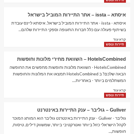
תיירות ונופש
about
Kiwi
איסתא – issta – אתר התיירות המוביל בישראל
–
אתר
איסתא - issta - אתר התיירות המוביל בישראל. איסתא ליינס עובדת
חיפוש
בשיתוף פעולה עם כלל חברות התעופה וספקי התיירות שלהם...
הטיסות
Read
קרא עוד
במחירים
more
תיירות ונופש
הכי
about
טובים
איסתא
HotelsCombined – השוואת מחירי מלונות וחופשות
–
issta
HotelsCombined - השוואת מלונות וחופשות מחפשים את החופשה
–
הבאה שלכם? ב HotelsCombined תמצאו את המלונות והחופשות
אתר
המשתלמים ביותר - באחריות....
התיירות
Read
המוביל
קרא עוד
more
בישראל
תיירות ונופש
about
HotelsCombined
Guliver – גוליבר – ענק התיירות באינטרנט
–
השוואת
גוליבר - Guliver - ענק התיירות באינטרנט גוליבר הוא המותג המוכר
מחירי
לקהל הישראלי כזול ביותר ואטרקטיבי ביותר, שמשווק דילים, טיסות,
מלונות
חופשות,...