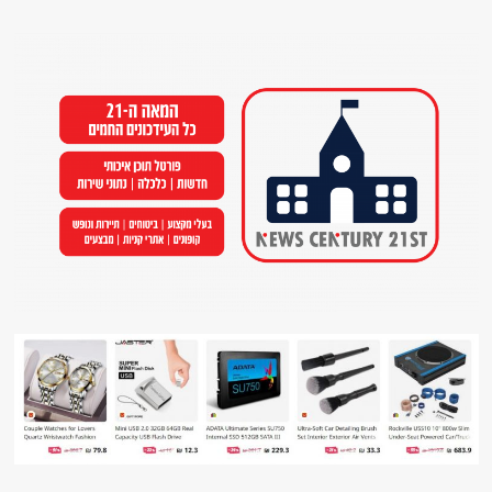
Ski
t
conten