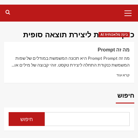
Primary
Menu
כיוון והוראות ליצירת תוצאה סופית
בינה מלאכותית AI
מה זה Prompt
מה זה Prompt Prompt היא תכונה המשמשת במודלים של שפות
המשמשת כנקודת התחלה ליצירת טקסט. זוהי קבוצה של מילים או...
Read
קרא עוד
more
about
מה
חיפוש
זה
Prompt
חיפוש