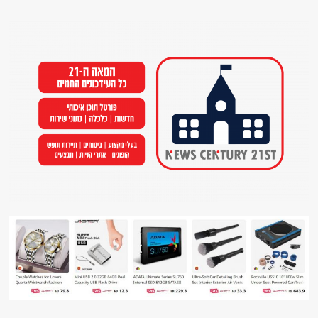
Ski
t
conten