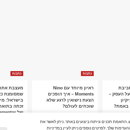
כתבות
כתבות
סביבת
ראיון מיוחד עם Nino
מעצבת אתרי
ל העסק –
Moments – איך הופכים
שמסומנת כא
קיון
הצעת נישואין לרגע שלא
 באמת?
שוכחים לעולם?
זכתה בתואר
של Elementor
פור חוויית המשתמש, התאמת תכנים וניתוח ביצועים באתר. ניתן לאשר את
ההעדפות שלך. לפרטים נוספים ניתן לעיין במדיניות