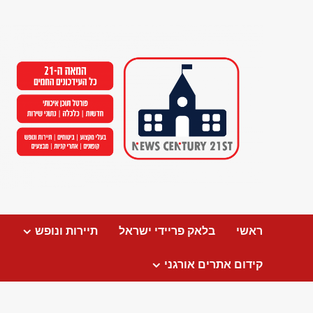
Ski
t
conten
ראשי
בלאק פריידי ישראל
תיירות ונופש
קידום אתרים אורגני