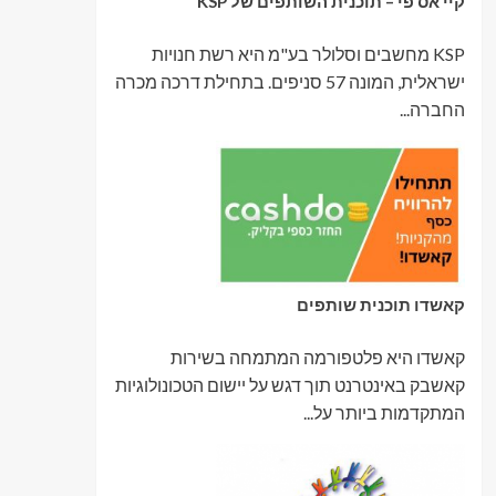
קיי אס פי – תוכנית השותפים של KSP
KSP מחשבים וסלולר בע"מ היא רשת חנויות
ישראלית, המונה 57 סניפים. בתחילת דרכה מכרה
החברה...
קאשדו תוכנית שותפים
קאשדו היא פלטפורמה המתמחה בשירות
קאשבק באינטרנט תוך דגש על יישום הטכונולוגיות
המתקדמות ביותר על...