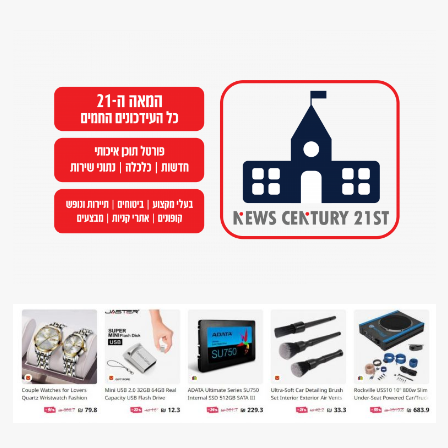
Ski
t
conten