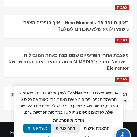
כתבות
ראיון מיוחד עם Nino Moments – איך הופכים הצעת
נישואין לרגע שלא שוכחים לעולם?
כתבות
מעצבת אתרי הפרימיום שמסומנת כאחת המובילות
בישראל: מירי מ־M.MEDIA זכתה בתואר "אתר החודש" של
Elementor
כתבות
אנו משתמשים בקובצי Cookies לצורך שיפור חוויית המשתמש,
יועץ עסקי וליווי פיננסי – הדרך לצמיחה כלכלית וניהול נכון
התאמת תכנים וניתוח ביצועים באתר. ניתן לאשר את כל סוגי
של העסק
העוגיות, לדחות עוגיות שאינן חיוניות, או להתאים את ההעדפות
שלך. לפרטים נוספים ניתן לעיין במדיניות הפרטיות שלנו.
מדיניות הפרטיות
התאמה אישית
דחה עוגיות
אשר עוגיות
© כל הזכויות שמורות חדשות המאה ה-21
|
by
Edigital.co.il