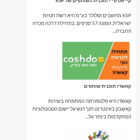
קיי אס פי – תוכנית השותפים של KSP
KSP מחשבים וסלולר בע"מ היא רשת חנויות
ישראלית, המונה 57 סניפים. בתחילת דרכה מכרה
החברה...
קאשדו תוכנית שותפים
קאשדו היא פלטפורמה המתמחה בשירות
קאשבק באינטרנט תוך דגש על יישום הטכונולוגיות
המתקדמות ביותר על...