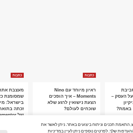
כתבות
כתבות
סביבת
ראיון מיוחד עם Nino
מעצבת אתרי
ל העסק –
Moments – איך הופכים
שמסומנת כא
קיון
הצעת נישואין לרגע שלא
 באמת?
שוכחים לעולם?
זכתה בתואר
של Elementor
פור חוויית המשתמש, התאמת תכנים וניתוח ביצועים באתר. ניתן לאשר את
ההעדפות שלך. לפרטים נוספים ניתן לעיין במדיניות