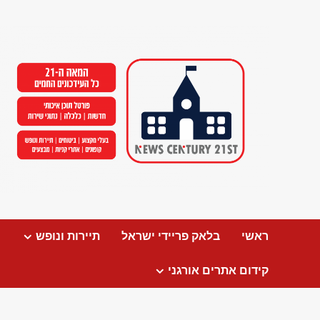
Ski
t
conten
ראשי
בלאק פריידי ישראל
תיירות ונופש
קידום אתרים אורגני