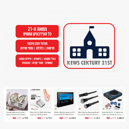
Ski
t
conten