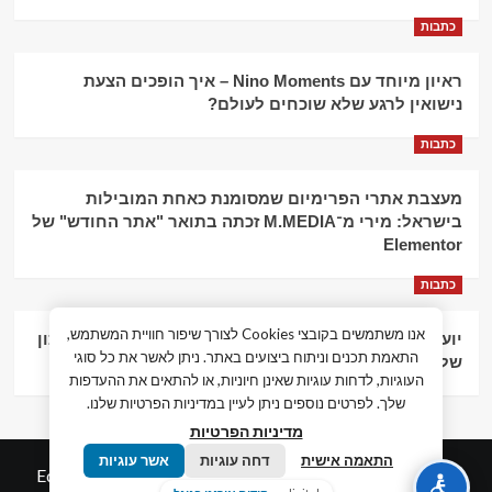
כתבות
ראיון מיוחד עם Nino Moments – איך הופכים הצעת
נישואין לרגע שלא שוכחים לעולם?
כתבות
מעצבת אתרי הפרימיום שמסומנת כאחת המובילות
בישראל: מירי מ־M.MEDIA זכתה בתואר "אתר החודש" של
Elementor
כתבות
אנו משתמשים בקובצי Cookies לצורך שיפור חוויית המשתמש,
יועץ עסקי וליווי פיננסי – הדרך לצמיחה כלכלית וניהול נכון
התאמת תכנים וניתוח ביצועים באתר. ניתן לאשר את כל סוגי
של העסק
העוגיות, לדחות עוגיות שאינן חיוניות, או להתאים את ההעדפות
שלך. לפרטים נוספים ניתן לעיין במדיניות הפרטיות שלנו.
מדיניות הפרטיות
התאמה אישית
דחה עוגיות
אשר עוגיות
© כל הזכויות שמורות חדשות המאה ה-21
|
by
Edigital.co.il