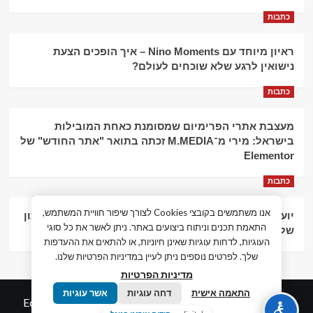
כתבות
ראיון מיוחד עם Nino Moments – איך הופכים הצעת
נישואין לרגע שלא שוכחים לעולם?
כתבות
מעצבת אתרי הפרימיום שמסומנת כאחת המובילות
בישראל: מירי מ־M.MEDIA זכתה בתואר "אתר החודש" של
Elementor
כתבות
אנו משתמשים בקובצי Cookies לצורך שיפור חוויית המשתמש,
יועץ עסקי וליווי פיננסי – הדרך לצמיחה כלכלית וניהול נכון
התאמת תכנים וניתוח ביצועים באתר. ניתן לאשר את כל סוגי
של העסק
העוגיות, לדחות עוגיות שאינן חיוניות, או להתאים את ההעדפות
שלך. לפרטים נוספים ניתן לעיין במדיניות הפרטיות שלנו.
מדיניות הפרטיות
התאמה אישית
דחה עוגיות
אשר עוגיות
© כל הזכויות שמורות חדשות המאה ה-21
|
by
Edigital.co.il