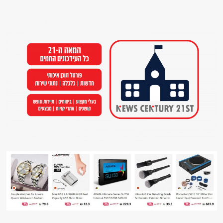
Ski
t
conten