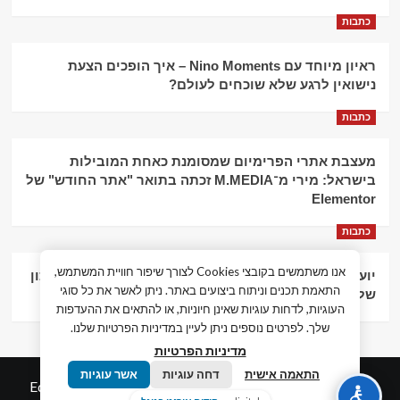
כתבות
ראיון מיוחד עם Nino Moments – איך הופכים הצעת
נישואין לרגע שלא שוכחים לעולם?
כתבות
מעצבת אתרי הפרימיום שמסומנת כאחת המובילות
בישראל: מירי מ־M.MEDIA זכתה בתואר "אתר החודש" של
Elementor
כתבות
אנו משתמשים בקובצי Cookies לצורך שיפור חוויית המשתמש,
יועץ עסקי וליווי פיננסי – הדרך לצמיחה כלכלית וניהול נכון
התאמת תכנים וניתוח ביצועים באתר. ניתן לאשר את כל סוגי
של העסק
העוגיות, לדחות עוגיות שאינן חיוניות, או להתאים את ההעדפות
שלך. לפרטים נוספים ניתן לעיין במדיניות הפרטיות שלנו.
מדיניות הפרטיות
התאמה אישית
דחה עוגיות
אשר עוגיות
© כל הזכויות שמורות חדשות המאה ה-21
|
by
Edigital.co.il