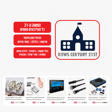
Ski
t
conten