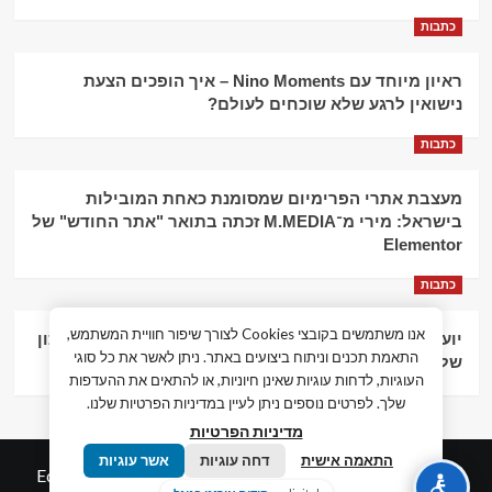
כתבות
ראיון מיוחד עם Nino Moments – איך הופכים הצעת
נישואין לרגע שלא שוכחים לעולם?
כתבות
מעצבת אתרי הפרימיום שמסומנת כאחת המובילות
בישראל: מירי מ־M.MEDIA זכתה בתואר "אתר החודש" של
Elementor
כתבות
אנו משתמשים בקובצי Cookies לצורך שיפור חוויית המשתמש,
יועץ עסקי וליווי פיננסי – הדרך לצמיחה כלכלית וניהול נכון
התאמת תכנים וניתוח ביצועים באתר. ניתן לאשר את כל סוגי
של העסק
העוגיות, לדחות עוגיות שאינן חיוניות, או להתאים את ההעדפות
שלך. לפרטים נוספים ניתן לעיין במדיניות הפרטיות שלנו.
מדיניות הפרטיות
התאמה אישית
דחה עוגיות
אשר עוגיות
© כל הזכויות שמורות חדשות המאה ה-21
|
by
Edigital.co.il