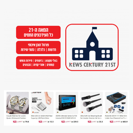
Ski
t
conten