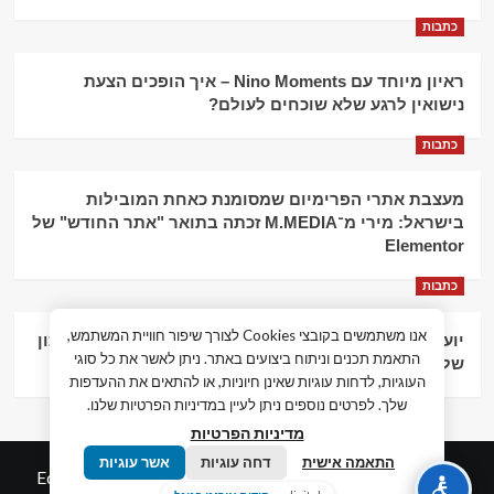
כתבות
ראיון מיוחד עם Nino Moments – איך הופכים הצעת
נישואין לרגע שלא שוכחים לעולם?
כתבות
מעצבת אתרי הפרימיום שמסומנת כאחת המובילות
בישראל: מירי מ־M.MEDIA זכתה בתואר "אתר החודש" של
Elementor
כתבות
אנו משתמשים בקובצי Cookies לצורך שיפור חוויית המשתמש,
יועץ עסקי וליווי פיננסי – הדרך לצמיחה כלכלית וניהול נכון
התאמת תכנים וניתוח ביצועים באתר. ניתן לאשר את כל סוגי
של העסק
העוגיות, לדחות עוגיות שאינן חיוניות, או להתאים את ההעדפות
שלך. לפרטים נוספים ניתן לעיין במדיניות הפרטיות שלנו.
מדיניות הפרטיות
התאמה אישית
דחה עוגיות
אשר עוגיות
© כל הזכויות שמורות חדשות המאה ה-21
|
by
Edigital.co.il