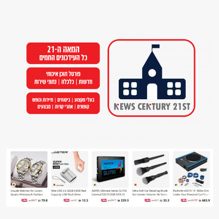
Ski
t
conten