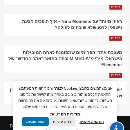
כתבות
ראיון מיוחד עם Nino Moments – איך הופכים הצעת
נישואין לרגע שלא שוכחים לעולם?
כתבות
מעצבת אתרי הפרימיום שמסומנת כאחת המובילות
בישראל: מירי מ־M.MEDIA זכתה בתואר "אתר החודש" של
Elementor
כתבות
אנו משתמשים בקובצי Cookies לצורך שיפור חוויית המשתמש,
יועץ עסקי וליווי פיננסי – הדרך לצמיחה כלכלית וניהול נכון
התאמת תכנים וניתוח ביצועים באתר. ניתן לאשר את כל סוגי
של העסק
העוגיות, לדחות עוגיות שאינן חיוניות, או להתאים את ההעדפות
שלך. לפרטים נוספים ניתן לעיין במדיניות הפרטיות שלנו.
מדיניות הפרטיות
התאמה אישית
דחה עוגיות
אשר עוגיות
© כל הזכויות שמורות חדשות המאה ה-21
|
by
Edigital.co.il