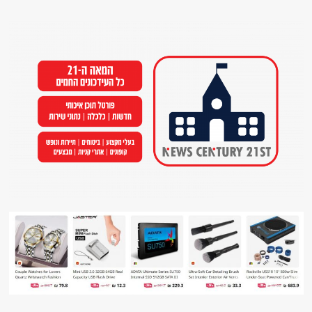
Ski
t
conten