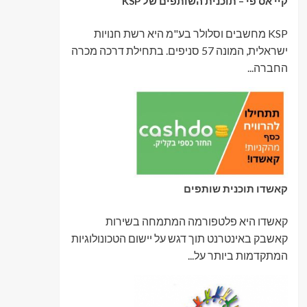
קיי אס פי – תוכנית השותפים של KSP
KSP מחשבים וסלולר בע"מ היא רשת חנויות
ישראלית, המונה 57 סניפים. בתחילת דרכה מכרה
החברה...
קאשדו תוכנית שותפים
קאשדו היא פלטפורמה המתמחה בשירות
קאשבק באינטרנט תוך דגש על יישום הטכונולוגיות
המתקדמות ביותר על...