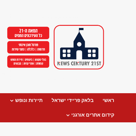
Ski
t
conten
ראשי
בלאק פריידי ישראל
תיירות ונופש
קידום אתרים אורגני