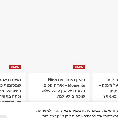
כתבות
כתבות
סביבת
ראיון מיוחד עם Nino
מעצבת אתרי
ל העסק –
Moments – איך הופכים
שמסומנת כא
קיון
הצעת נישואין לרגע שלא
 באמת?
שוכחים לעולם?
זכתה בתואר
של Elementor
פור חוויית המשתמש, התאמת תכנים וניתוח ביצועים באתר. ניתן לאשר את
ההעדפות שלך. לפרטים נוספים ניתן לעיין במדיניות