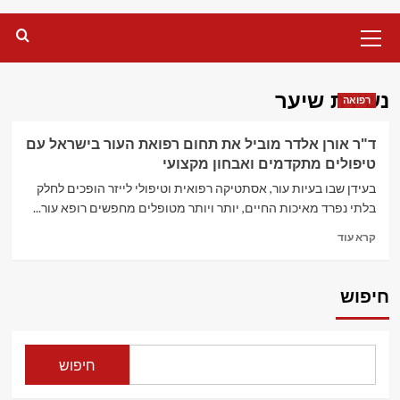
Primary
Menu
נשירת שיער
רפואה
ד"ר אורן אלדר מוביל את תחום רפואת העור בישראל עם
טיפולים מתקדמים ואבחון מקצועי
בעידן שבו בעיות עור, אסתטיקה רפואית וטיפולי לייזר הופכים לחלק
בלתי נפרד מאיכות החיים, יותר ויותר מטופלים מחפשים רופא עור...
Read
קרא עוד
more
about
ד"ר
חיפוש
אורן
אלדר
מוביל
את
חיפוש
תחום
רפואת