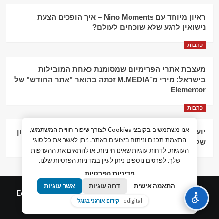
ראיון מיוחד עם Nino Moments – איך הופכים הצעת
נישואין לרגע שלא שוכחים לעולם?
כתבות
מעצבת אתרי הפרימיום שמסומנת כאחת המובילות
בישראל: מירי מ־M.MEDIA זכתה בתואר "אתר החודש" של
Elementor
כתבות
אנו משתמשים בקובצי Cookies לצורך שיפור חוויית המשתמש,
יועץ עסקי וליווי פיננסי – הדרך לצמיחה כלכלית וניהול נכון
התאמת תכנים וניתוח ביצועים באתר. ניתן לאשר את כל סוגי
של העסק
העוגיות, לדחות עוגיות שאינן חיוניות, או להתאים את ההעדפות
שלך. לפרטים נוספים ניתן לעיין במדיניות הפרטיות שלנו.
מדיניות הפרטיות
התאמה אישית
דחה עוגיות
אשר עוגיות
© כל הזכויות שמורות חדשות המאה ה-21
|
by
Edigital.co.il
edigital -
קידום אורגני בגוגל
אלימלך דיגיטל.