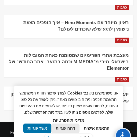
כתבות
ראיון מיוחד עם Nino Moments – איך הופכים הצעת
נישואין לרגע שלא שוכחים לעולם?
כתבות
מעצבת אתרי הפרימיום שמסומנת כאחת המובילות
בישראל: מירי מ־M.MEDIA זכתה בתואר "אתר החודש" של
Elementor
כתבות
אנו משתמשים בקובצי Cookies לצורך שיפור חוויית המשתמש,
יועץ עסקי וליווי פיננסי – הדרך לצמיחה כלכלית וניהול נכון
התאמת תכנים וניתוח ביצועים באתר. ניתן לאשר את כל סוגי
של העסק
העוגיות, לדחות עוגיות שאינן חיוניות, או להתאים את ההעדפות
שלך. לפרטים נוספים ניתן לעיין במדיניות הפרטיות שלנו.
מדיניות הפרטיות
התאמה אישית
דחה עוגיות
אשר עוגיות
© כל הזכויות שמורות חדשות המאה ה-21
|
by
Edigital.co.il