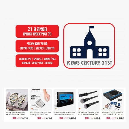
Ski
t
conten