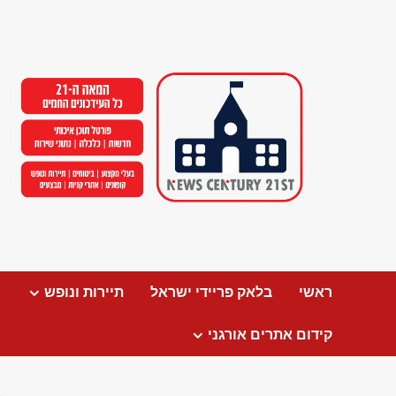
Ski
t
conten
ראשי
בלאק פריידי ישראל
תיירות ונופש
קידום אתרים אורגני