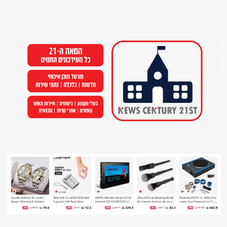
Ski
t
conten