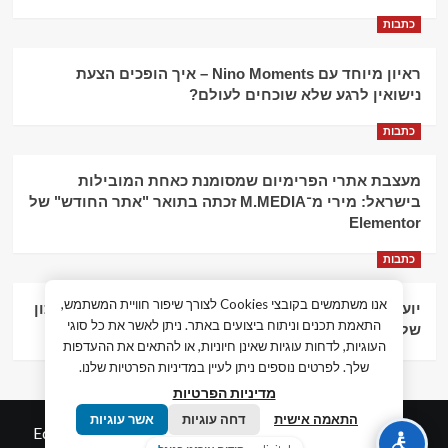
כתבות
ראיון מיוחד עם Nino Moments – איך הופכים הצעת
נישואין לרגע שלא שוכחים לעולם?
כתבות
מעצבת אתרי הפרימיום שמסומנת כאחת המובילות
בישראל: מירי מ־M.MEDIA זכתה בתואר "אתר החודש" של
Elementor
כתבות
אנו משתמשים בקובצי Cookies לצורך שיפור חוויית המשתמש,
יועץ עסקי וליווי פיננסי – הדרך לצמיחה כלכלית וניהול נכון
התאמת תכנים וניתוח ביצועים באתר. ניתן לאשר את כל סוגי
של העסק
העוגיות, לדחות עוגיות שאינן חיוניות, או להתאים את ההעדפות
שלך. לפרטים נוספים ניתן לעיין במדיניות הפרטיות שלנו.
מדיניות הפרטיות
התאמה אישית
דחה עוגיות
אשר עוגיות
© כל הזכויות שמורות חדשות המאה ה-21
|
by
Edigital.co.il