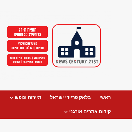
Ski
t
conten
ראשי
בלאק פריידי ישראל
תיירות ונופש
קידום אתרים אורגני