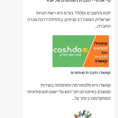
קיי אס פי – תוכנית השותפים של KSP
KSP מחשבים וסלולר בע"מ היא רשת חנויות
ישראלית, המונה 57 סניפים. בתחילת דרכה מכרה
החברה...
קאשדו תוכנית שותפים
קאשדו היא פלטפורמה המתמחה בשירות
קאשבק באינטרנט תוך דגש על יישום הטכונולוגיות
המתקדמות ביותר על...