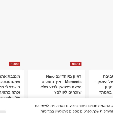
כתבות
כתבות
סביבת
ראיון מיוחד עם Nino
מעצבת אתרי
ל העסק –
Moments – איך הופכים
שמסומנת כא
קיון
הצעת נישואין לרגע שלא
 באמת?
שוכחים לעולם?
זכתה בתואר
של Elementor
פור חוויית המשתמש, התאמת תכנים וניתוח ביצועים באתר. ניתן לאשר את
ההעדפות שלך. לפרטים נוספים ניתן לעיין במדיניות