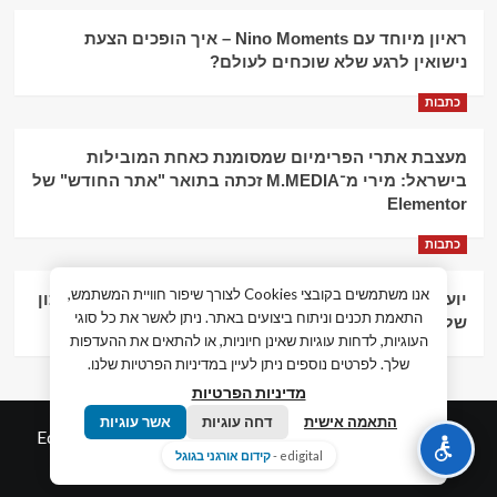
ראיון מיוחד עם Nino Moments – איך הופכים הצעת
נישואין לרגע שלא שוכחים לעולם?
כתבות
מעצבת אתרי הפרימיום שמסומנת כאחת המובילות
בישראל: מירי מ־M.MEDIA זכתה בתואר "אתר החודש" של
Elementor
כתבות
אנו משתמשים בקובצי Cookies לצורך שיפור חוויית המשתמש,
יועץ עסקי וליווי פיננסי – הדרך לצמיחה כלכלית וניהול נכון
התאמת תכנים וניתוח ביצועים באתר. ניתן לאשר את כל סוגי
של העסק
העוגיות, לדחות עוגיות שאינן חיוניות, או להתאים את ההעדפות
שלך. לפרטים נוספים ניתן לעיין במדיניות הפרטיות שלנו.
מדיניות הפרטיות
התאמה אישית
דחה עוגיות
אשר עוגיות
© כל הזכויות שמורות חדשות המאה ה-21
|
by
Edigital.co.il
edigital -
קידום אורגני בגוגל
אלימלך דיגיטל.