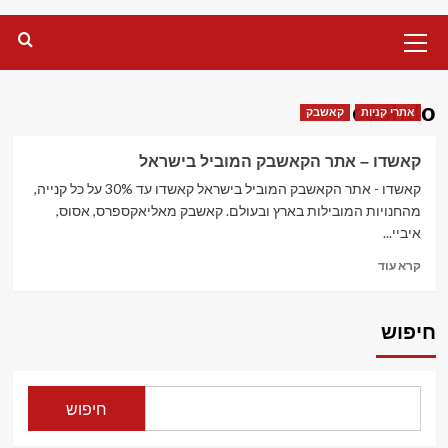
Primary
Menu
cashdo
אתרי קניות
קאשבק
קאשדו – אתר הקאשבק המוביל בישראל
קאשדו - אתר הקאשבק המוביל בישראל קאשדו עד 30% על כל קנייה,
מהחנויות המובילות בארץ ובעולם. קאשבק מאליאקספרס, אסוס,
איביי...
Read
קרא עוד
more
about
קאשדו
חיפוש
–
אתר
הקאשבק
המוביל
חיפוש
בישראל