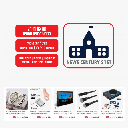
Ski
t
conten