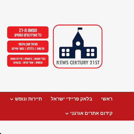
Ski
t
conten
ראשי
בלאק פריידי ישראל
תיירות ונופש
קידום אתרים אורגני