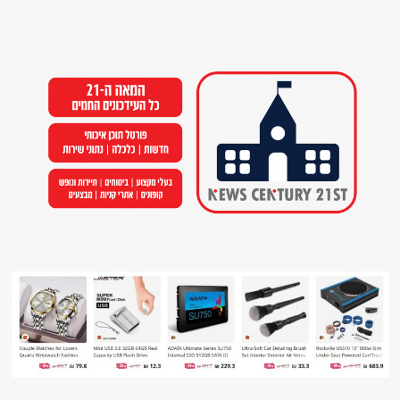
Ski
t
conten