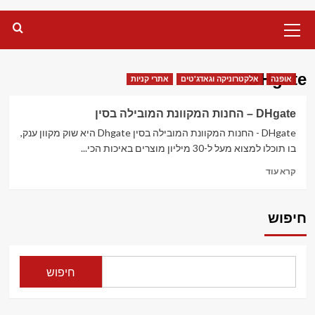
Primary
Menu
DHgate
אופנה
אלקטרוניקה וגאדג'טים
אתרי קניות
DHgate – החנות המקוונת המובילה בסין
DHgate - החנות המקוונת המובילה בסין Dhgate היא שוק מקוון ענק,
בו תוכלו למצוא מעל ל-30 מיליון מוצרים באיכות הכי...
Read
קרא עוד
more
about
DHgate
חיפוש
–
החנות
המקוונת
המובילה
חיפוש
בסין