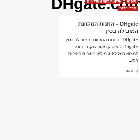
DHgate.co
אופנה
אלקטרוניקה וגאדג'טים
אתרי קניות
DHgate – החנות המקוונת
המובילה בסין
DHgate - החנות המקוונת המובילה בסין
Dhgate היא שוק מקוון ענק, בו תוכלו
למצוא מעל ל-30 מיליון מוצרים באיכות
הכי...
Read
קרא עוד
more
about
DHgate
–
החנות
המקוונת
המובילה
בסין