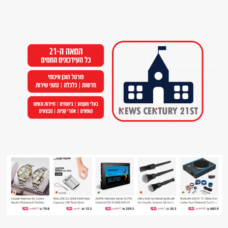
Ski
t
conten