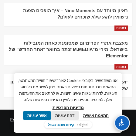
ראיון מיוחד עם Nino Moments – איך הופכים הצעת
נישואין לרגע שלא שוכחים לעולם?
כתבות
מעצבת אתרי הפרימיום שמסומנת כאחת המובילות
בישראל: מירי מ־M.MEDIA זכתה בתואר "אתר החודש" של
Elementor
כתבות
אנו משתמשים בקובצי Cookies לצורך שיפור חוויית המשתמש,
יועץ עסקי וליווי פיננסי – הדרך לצמיחה כלכלית וניהול נכון
התאמת תכנים וניתוח ביצועים באתר. ניתן לאשר את כל סוגי
של העסק
העוגיות, לדחות עוגיות שאינן חיוניות, או להתאים את ההעדפות
שלך. לפרטים נוספים ניתן לעיין במדיניות הפרטיות שלנו.
מדיניות הפרטיות
התאמה אישית
דחה עוגיות
אשר עוגיות
© כל הזכויות שמורות חדשות המאה ה-21
|
by
Edigital.co.il
edigital -
קידום אורגני בגוגל
אלימלך דיגיטל.