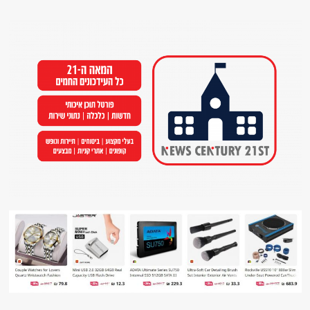
Ski
t
conten