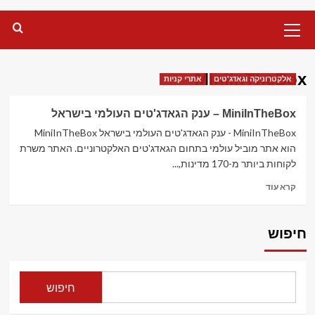
Primary
Menu
MiniInTheBox
אלקטרוניקה וגאדג'טים
אתרי קניות
MiniInTheBox – ענק הגאדג'טים העולמי בישראל
MiniInTheBox - ענק הגאדג'טים העולמי בישראל MiniInTheBox
הוא אתר מוביל עולמי בתחום הגאדג'טים האלקטרוניים. האתר משרת
לקוחות ביותר מ-170 מדינות,...
Read
קרא עוד
more
about
MiniInTheBox
חיפוש
–
ענק
הגאדג'טים
העולמי
חיפוש
בישראל