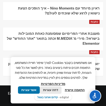
ראיון מיוחד עם Nino Moments – איך הופכים הצעת
נישואין לרגע שלא שוכחים לעולם?
כתבות
מעצבת אתרי הפרימיום שמסומנת כאחת המובילות
בישראל: מירי מ־M.MEDIA זכתה בתואר "אתר החודש" של
Elementor
כתבות
אנו משתמשים בקובצי Cookies לצורך שיפור חוויית המשתמש,
יועץ עסקי וליווי פיננסי – הדרך לצמיחה כלכלית וניהול נכון
התאמת תכנים וניתוח ביצועים באתר. ניתן לאשר את כל סוגי
של העסק
העוגיות, לדחות עוגיות שאינן חיוניות, או להתאים את ההעדפות
שלך. לפרטים נוספים ניתן לעיין במדיניות הפרטיות שלנו.
מדיניות הפרטיות
התאמה אישית
דחה עוגיות
אשר עוגיות
© כל הזכויות שמורות חדשות המאה ה-21
|
by
Edigital.co.il
edigital -
קידום אורגני בגוגל
אלימלך דיגיטל.