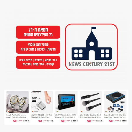
Ski
t
conten