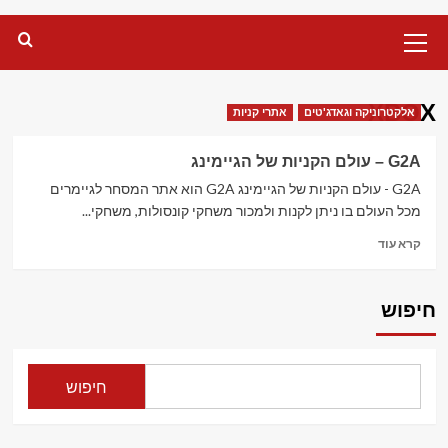
Primary
Menu
XBOX
אלקטרוניקה וגאדג'טים
אתרי קניות
G2A – עולם הקניות של הגיימינג
G2A - עולם הקניות של הגיימינג G2A הוא אתר המסחר לגיימרים
מכל העולם בו ניתן לקנות ולמכור משחקי קונסולות, משחקי...
Read
קרא עוד
more
about
G2A
חיפוש
–
עולם
הקניות
של
חיפוש
הגיימינג