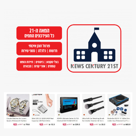
Ski
t
conten