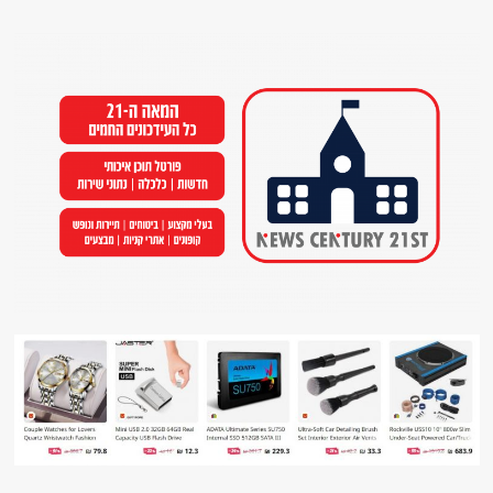
Ski
t
conten