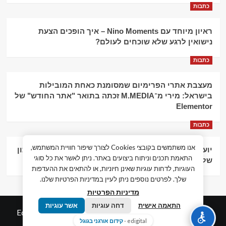
כתבות
ראיון מיוחד עם Nino Moments – איך הופכים הצעת
נישואין לרגע שלא שוכחים לעולם?
כתבות
מעצבת אתרי הפרימיום שמסומנת כאחת המובילות
בישראל: מירי מ־M.MEDIA זכתה בתואר "אתר החודש" של
Elementor
כתבות
אנו משתמשים בקובצי Cookies לצורך שיפור חוויית המשתמש,
יועץ עסקי וליווי פיננסי – הדרך לצמיחה כלכלית וניהול נכון
התאמת תכנים וניתוח ביצועים באתר. ניתן לאשר את כל סוגי
של העסק
העוגיות, לדחות עוגיות שאינן חיוניות, או להתאים את ההעדפות
שלך. לפרטים נוספים ניתן לעיין במדיניות הפרטיות שלנו.
מדיניות הפרטיות
התאמה אישית
דחה עוגיות
אשר עוגיות
© כל הזכויות שמורות חדשות המאה ה-21
|
by
Edigital.co.il
edigital -
קידום אורגני בגוגל
אלימלך דיגיטל.