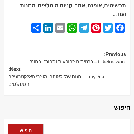
תכשיטים, אופנה, אתרי קניות מומלצים, מתנות
ועוד
…
Share
LinkedIn
WhatsApp
Email
Telegram
Pinterest
Twitter
Facebook
Post
Previous:
ticketnetwork – כרטיסים להופעות וספורט בחו"ל
navigation
Next:
TinyDeal – חנות ענק לאוהבי מוצרי האלקטרוניקה
והגאדג'טים
חיפוש
חיפוש